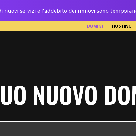
i nuovi servizi e l'addebito dei rinnovi sono tempora
DOMINI
HOSTING
 TUO NUOVO DO