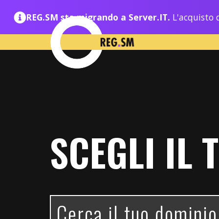
REG.SM sta migrando a Server.IT.
L'acquisto d
SCEGLI IL