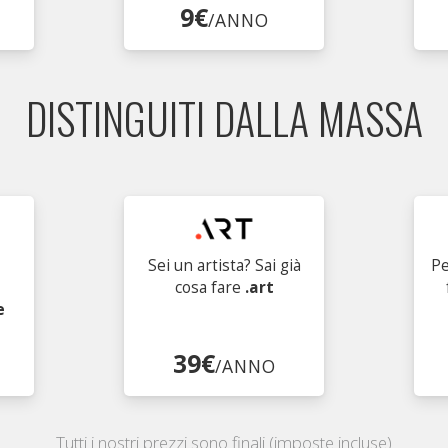
9€
/ANNO
DISTINGUITI DALLA MASSA
Sei un artista? Sai già
Pe
cosa fare
.art
e
39€
/ANNO
Tutti i nostri prezzi sono finali (imposte incluse)