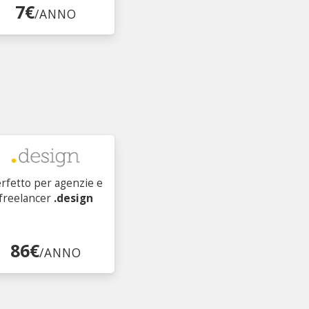
7€
/ANNO
rfetto per agenzie e
freelancer
.design
86€
/ANNO