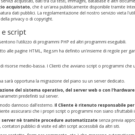
 servizi acquistati, dati tra cui testi, immagini, database e altri docum
izio acquistato
, che è un'area pubblicamente disponibile tramite Int
natura dati pubblici. La regolamentazione del nostro servizio vieta l'ut
i della privacy o di copyright.
 e script
nsentono l'utilizzo di programmi PHP ed altri programmi eseguibili.
petto alle pagine HTML, Reg.sm ha definito un'insieme di regole per g
tà di risorse medio-bassa. I Clienti che avviano script o programmi ch
ema sarà opportuna la migrazione del piano su un server dedicato.
urazione del sistema operativo, del server web o con l'hardware
arametri predefiniti sul server.
in modo dannoso dall'esterno.
Il Cliente è ritenuto responsabile pe
Cliente assicurarsi che i propri script o programmi non siano sfruttabil
tri server nè tramite procedure automatizzate
senza previa appro
ontatori pubblici di visite ed altri script accessibili da altri siti.