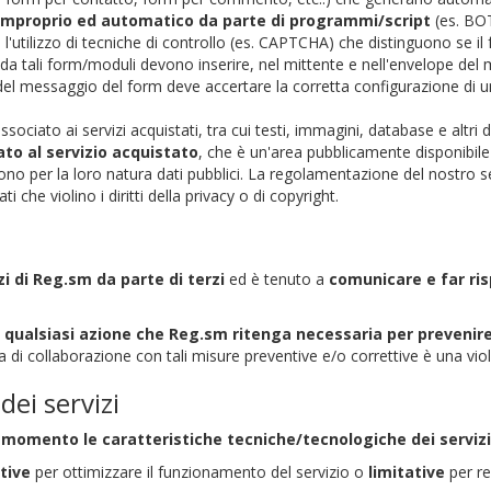
o improprio ed automatico da parte di programmi/script
(es. BOT
, l'utilizzo di tecniche di controllo (es. CAPTCHA) che distinguono se i
a tali form/moduli devono inserire, nel mittente e nell'envelope del m
o del messaggio del form deve accertare la corretta configurazione di u
associato ai servizi acquistati, tra cui testi, immagini, database e alt
iato al servizio acquistato
, che è un'area pubblicamente disponibile
sono per la loro natura dati pubblici. La regolamentazione del nostro se
ti che violino i diritti della privacy o di copyright.
zi di Reg.sm da parte di terzi
ed è tenuto a
comunicare e far risp
 qualsiasi azione che Reg.sm ritenga necessaria per prevenire 
 di collaborazione con tali misure preventive e/o correttive è una vi
dei servizi
asi momento le caratteristiche tecniche/tecnologiche dei servizi
tive
per ottimizzare il funzionamento del servizio o
limitative
per re