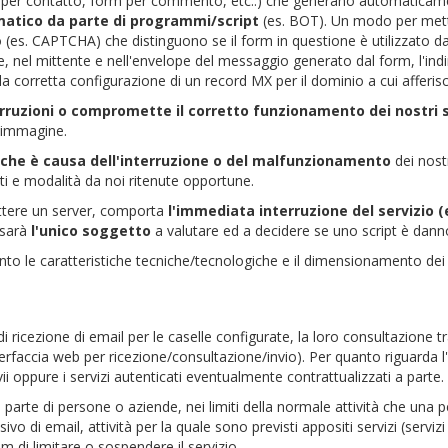
m per contatto, form per commento, etc..) che generano automaticam
matico da parte di programmi/script
(es. BOT). Un modo per metter
rollo (es. CAPTCHA) che distinguono se il form in questione è utilizzat
 nel mittente e nell'envelope del messaggio generato dal form, l'indiri
a corretta configurazione di un record MX per il dominio a cui afferisc
rruzioni o compromette il corretto funzionamento dei nostri 
a immagine.
o che è causa dell'interruzione o del malfunzionamento
dei nost
i e modalità da noi ritenute opportune.
ettere un server, comporta
l'immediata interruzione del servizio (
m sarà
l'unico soggetto
a valutare ed a decidere se uno script è dan
ento le caratteristiche tecniche/tecnologiche e il dimensionamento dei ser
 di ricezione di email per le caselle configurate, la loro consultazione 
accia web per ricezione/consultazione/invio). Per quanto riguarda l'in
i oppure i servizi autenticati eventualmente contrattualizzati a parte.
 da parte di persone o aziende, nei limiti della normale attività che un
sivo di email, attività per la quale sono previsti appositi servizi (ser
sm di limitare o sospendere il servizio.