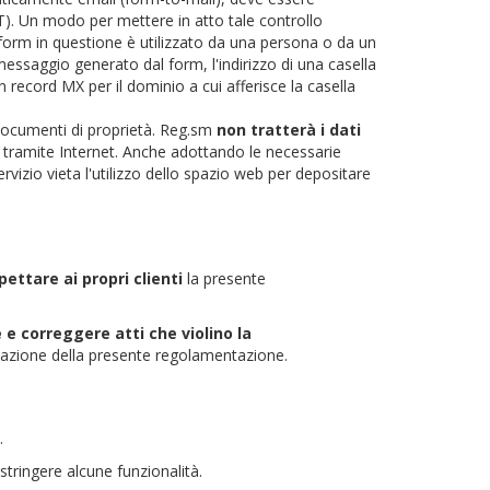
). Un modo per mettere in atto tale controllo
l form in questione è utilizzato da una persona o da un
essaggio generato dal form, l'indirizzo di una casella
n record MX per il dominio a cui afferisce la casella
ri documenti di proprietà. Reg.sm
non tratterà i dati
 tramite Internet. Anche adottando le necessarie
rvizio vieta l'utilizzo dello spazio web per depositare
ettare ai propri clienti
la presente
e correggere atti che violino la
olazione della presente regolamentazione.
.
stringere alcune funzionalità.