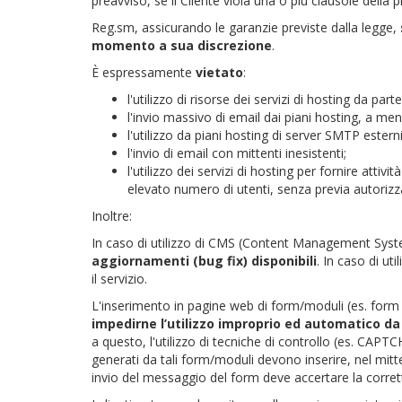
preavviso, se il Cliente viola una o più clausole dell
Reg.sm, assicurando le garanzie previste dalla legge,
momento a sua discrezione
.
È espressamente
vietato
:
l'utilizzo di risorse dei servizi di hosting da part
l'invio massivo di email dai piani hosting, a me
l'utilizzo da piani hosting di server SMTP estern
l'invio di email con mittenti inesistenti;
l'utilizzo dei servizi di hosting per fornire attiv
elevato numero di utenti, senza previa autorizz
Inoltre:
In caso di utilizzo di CMS (Content Management System
aggiornamenti (bug fix) disponibili
. In caso di ut
il servizio.
L'inserimento in pagine web di form/moduli (es. fo
impedirne l’utilizzo improprio ed automatico d
a questo, l'utilizzo di tecniche di controllo (es. CAP
generati da tali form/moduli devono inserire, nel mitte
invio del messaggio del form deve accertare la corrett