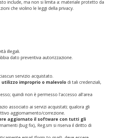
sto include, ma non si limita a: materiale protetto da
ni che violino le leggi della privacy.
à illegali.
 abbia dato preventiva autorizzazione.
ciascun servizio acquistato.
e
utilizzo improprio o malevolo
di tali credenziali,
accesso; quindi non è permesso l'accesso all'area
zio associato ai servizi acquistati; qualora gli
ffettivo aggiornamento/correzione.
e aggiornato il software con tutti gli
namenti (bug fix), Reg.sm si riserva il diritto di
ticamente email (form-to-mail), deve essere