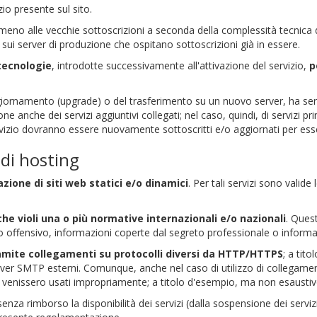
io presente sul sito.
 meno alle vecchie sottoscrizioni a seconda della complessità tecnica 
sui server di produzione che ospitano sottoscrizioni già in essere.
tecnologie
, introdotte successivamente all'attivazione del servizio,
p
iornamento (upgrade) o del trasferimento su un nuovo server, ha servizi
ne anche dei servizi aggiuntivi collegati; nel caso, quindi, di servizi pr
 servizio dovranno essere nuovamente sottoscritti e/o aggiornati per ess
i di hosting
zione di siti web statici e/o dinamici
. Per tali servizi sono valide 
che violi una o più normative internazionali e/o nazionali
. Ques
offensivo, informazioni coperte dal segreto professionale o informazio
ramite collegamenti su protocolli diversi da HTTP/HTTPS
; a tit
rver SMTP esterni. Comunque, anche nel caso di utilizzo di collegame
ore venissero usati impropriamente; a titolo d'esempio, ma non esaustiv
 senza rimborso la disponibilità dei servizi (dalla sospensione dei servi