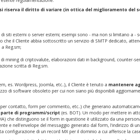
a presente regolamentazione.
si riserva il diritto di variare (in ottica del miglioramento del se
e di siti esterni o server esterni; esempi sono - ma non si limitano a - scr
no che il Cliente abbia sottoscritto un servizio di SMTP dedicato, atten
i a Reg.sm;
ità di mining di criptovalute, elaborazioni dati in background, counter-ser
azione scritta di Reg.sm.
, es. Wordpress, Joomla, etc..), il Cliente è tenuto a
mantenere agg
ilizzo di software obsoleto per cui non siano più disponibili aggiornamen
rm per contatto, form per commento, etc..) che generano automaticam
a parte di programmi/script
(es. BOT). Un modo per mettere in atto 
TCHA) che distinguono se il form in questione è utilizzato da una pers
nte e nell'envelope del messaggio generato dal form, l'indirizzo di una 
a configurazione di un record MX per il dominio a cui afferisce la case