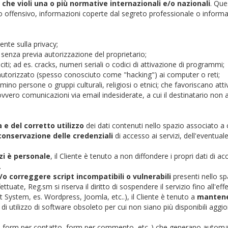
 che violi una o più normative internazionali e/o nazionali
. Que
offensivo, informazioni coperte dal segreto professionale o informazio
ente sulla privacy;
, senza previa autorizzazione del proprietario;
citi; ad es. cracks, numeri seriali o codici di attivazione di programmi;
 autorizzato (spesso conosciuto come "hacking") ai computer o reti;
no persone o gruppi culturali, religiosi o etnici; che favoriscano attivit
ovvero comunicazioni via email indesiderate, a cui il destinatario non
 e del corretto utilizzo
dei dati contenuti nello spazio associato a 
conservazione delle credenziali
di accesso ai servizi, dell'eventual
izi è personale
, il Cliente è tenuto a non diffondere i propri dati di 
.
 correggere script incompatibili o vulnerabili
presenti nello spa
tuate, Reg.sm si riserva il diritto di sospendere il servizio fino all'e
System, es. Wordpress, Joomla, etc..), il Cliente è tenuto a
mantener
 di utilizzo di software obsoleto per cui non siano più disponibili aggior
s. form per contatto, form per commento, etc..) che generano automa