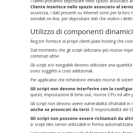
I clienti potranno depositare nello spazio associato ai
Cliente inserisce nello spazio associato al serv
sicurezza, i dati presenti su Internet sono per la loro 
sensibili on-line, per depositare dati che violino i diritt
Utilizzo di componenti dinamici
Reg.sm fornisce ai propri clienti piani hosting che co
Dal momento che gli script utilizzano più risorse ris
contenuti attivi.
Gli script e/o eseguibili devono utilizzare una quanti
sono soggetti a costi addizionali.
Per applicativi che richiedono elevate risorse di sist
Gli script non devono interferire con la config
questi, impostazioni di time-out, risorse CPU ed altri p
Gli script non devono avere vulnerabilità sfruttabili 
anche se provocati da terzi
. È responsabilità del 
Gli script non possono essere richiamati da al
a: script lato server utilizzabili in forma automatizzata, c