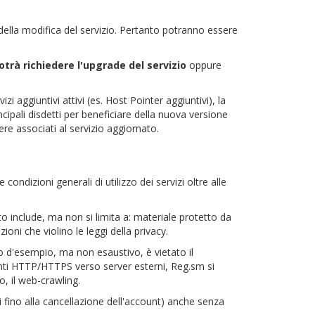
della modifica del servizio. Pertanto potranno essere
otrà richiedere l'upgrade del servizio
oppure
 aggiuntivi attivi (es. Host Pointer aggiuntivi), la
incipali disdetti per beneficiare della nuova versione
ere associati al servizio aggiornato.
le condizioni generali di utilizzo dei servizi oltre alle
to include, ma non si limita a: materiale protetto da
ni che violino le leggi della privacy.
olo d'esempio, ma non esaustivo, è vietato il
nti HTTP/HTTPS verso server esterni, Reg.sm si
o, il web-crawling.
zi fino alla cancellazione dell'account) anche senza