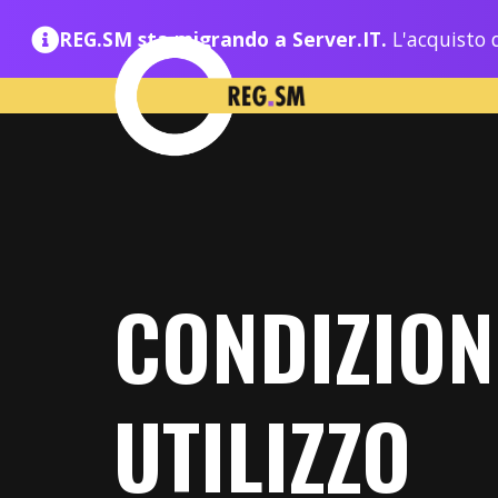
REG.SM sta migrando a Server.IT.
L'acquisto d
CONDIZION
UTILIZZO