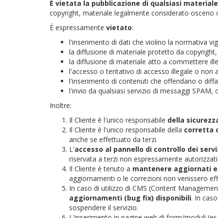
È vietata la pubblicazione di qualsiasi materiale
copyright, materiale legalmente considerato osceno o 
È espressamente
vietato
:
l'inserimento di dati che violino la normativa vig
la diffusione di materiale protetto da copyright
la diffusione di materiale atto a commettere ille
l'accesso o tentativo di accesso illegale o non
l'inserimento di contenuti che offendano o diffami
l'invio da qualsiasi servizio di messaggi SPAM, 
Inoltre:
Il Cliente è l'unico responsabile
della sicurezza
Il Cliente è l'unico responsabile della
corretta 
anche se effettuato da terzi.
L'
accesso al pannello di controllo dei serv
riservata a terzi non espressamente autorizzati
Il Cliente è tenuto a
mantenere aggiornati e/o
aggiornamenti o le correzioni non venissero effet
In caso di utilizzo di CMS (Content Management 
aggiornamenti (bug fix) disponibili
. In caso
sospendere il servizio.
L'inserimento in pagine web di form/moduli (e