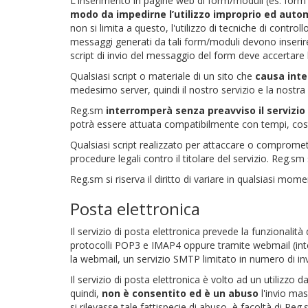
L'inserimento in pagine web di form/moduli (es. for
modo da impedirne l’utilizzo improprio ed auto
non si limita a questo, l'utilizzo di tecniche di cont
messaggi generati da tali form/moduli devono inserire,
script di invio del messaggio del form deve accertare l
Qualsiasi script o materiale di un sito che
causa inte
medesimo server, quindi il nostro servizio e la nostr
Reg.sm
interromperà senza preavviso il servizi
potrà essere attuata compatibilmente con tempi, cost
Qualsiasi script realizzato per attaccare o comprom
procedure legali contro il titolare del servizio. Reg.s
Reg.sm si riserva il diritto di variare in qualsiasi mom
Posta elettronica
Il servizio di posta elettronica prevede la funzionalità
protocolli POP3 e IMAP4 oppure tramite webmail (interf
la webmail, un servizio SMTP limitato in numero di invi
Il servizio di posta elettronica è volto ad un utilizzo
quindi,
non è consentito ed è un abuso
l'invio mas
si rilevasse tale fattispecie di abuso, è facoltà di Reg.