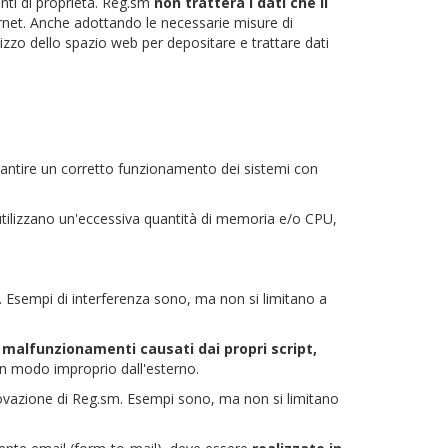
enti di proprietà. Reg.sm
non tratterà i dati che il
ernet. Anche adottando le necessarie misure di
ilizzo dello spazio web per depositare e trattare dati
arantire un corretto funzionamento dei sistemi con
e utilizzano un'eccessiva quantità di memoria e/o CPU,
. Esempi di interferenza sono, ma non si limitano a
r malfunzionamenti causati dai propri script,
i in modo improprio dall'esterno.
vazione di Reg.sm. Esempi sono, ma non si limitano