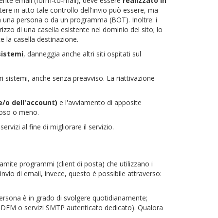
ente email (form-to-mail), deve essere
realizzato in
e in atto tale controllo dell'invio può essere, ma
o da una persona o da un programma (BOT). Inoltre: i
zzo di una casella esistente nel dominio del sito; lo
e la casella destinazione.
sistemi
, danneggia anche altri siti ospitati sul
ri sistemi, anche senza preavviso. La riattivazione
e/o dell'account)
e l'avviamento di apposite
noso o meno.
vizi al fine di migliorare il servizio.
tramite programmi (client di posta) che utilizzano i
vio di email, invece, questo è possibile attraverso:
a persona è in grado di svolgere quotidianamente;
vizi DEM o servizi SMTP autenticato dedicato). Qualora