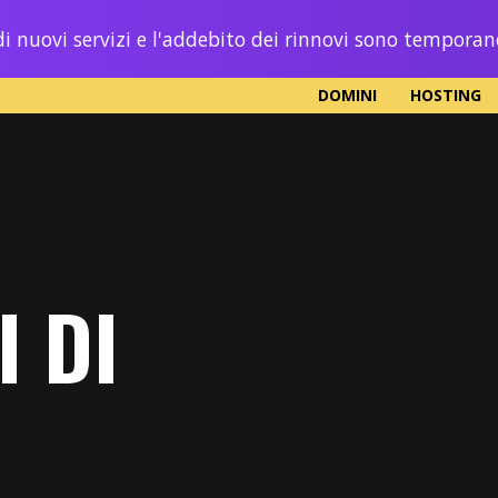
i nuovi servizi e l'addebito dei rinnovi sono tempora
DOMINI
HOSTING
I DI